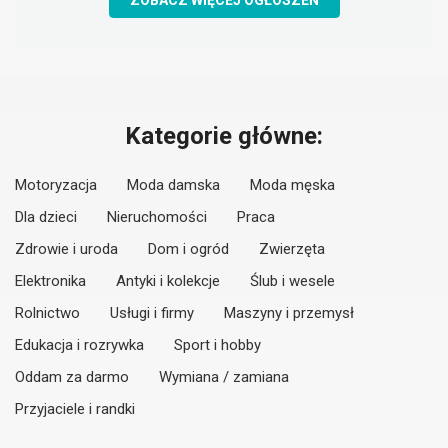
ZOBACZ WIĘCEJ OGŁOSZEŃ
Kategorie główne:
Motoryzacja
Moda damska
Moda męska
Dla dzieci
Nieruchomości
Praca
Zdrowie i uroda
Dom i ogród
Zwierzęta
Elektronika
Antyki i kolekcje
Ślub i wesele
Rolnictwo
Usługi i firmy
Maszyny i przemysł
Edukacja i rozrywka
Sport i hobby
Oddam za darmo
Wymiana / zamiana
Przyjaciele i randki