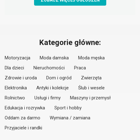
ZOBACZ WIĘCEJ OGŁOSZEŃ
Kategorie główne:
Motoryzacja
Moda damska
Moda męska
Dla dzieci
Nieruchomości
Praca
Zdrowie i uroda
Dom i ogród
Zwierzęta
Elektronika
Antyki i kolekcje
Ślub i wesele
Rolnictwo
Usługi i firmy
Maszyny i przemysł
Edukacja i rozrywka
Sport i hobby
Oddam za darmo
Wymiana / zamiana
Przyjaciele i randki