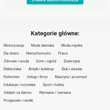
ZOBACZ WIĘCEJ OGŁOSZEŃ
Kategorie główne:
Motoryzacja
Moda damska
Moda męska
Dla dzieci
Nieruchomości
Praca
Zdrowie i uroda
Dom i ogród
Zwierzęta
Elektronika
Antyki i kolekcje
Ślub i wesele
Rolnictwo
Usługi i firmy
Maszyny i przemysł
Edukacja i rozrywka
Sport i hobby
Oddam za darmo
Wymiana / zamiana
Przyjaciele i randki