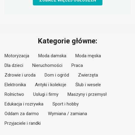
ZOBACZ WIĘCEJ OGŁOSZEŃ
Kategorie główne:
Motoryzacja
Moda damska
Moda męska
Dla dzieci
Nieruchomości
Praca
Zdrowie i uroda
Dom i ogród
Zwierzęta
Elektronika
Antyki i kolekcje
Ślub i wesele
Rolnictwo
Usługi i firmy
Maszyny i przemysł
Edukacja i rozrywka
Sport i hobby
Oddam za darmo
Wymiana / zamiana
Przyjaciele i randki