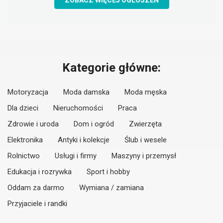
ZOBACZ WIĘCEJ OGŁOSZEŃ
Kategorie główne:
Motoryzacja
Moda damska
Moda męska
Dla dzieci
Nieruchomości
Praca
Zdrowie i uroda
Dom i ogród
Zwierzęta
Elektronika
Antyki i kolekcje
Ślub i wesele
Rolnictwo
Usługi i firmy
Maszyny i przemysł
Edukacja i rozrywka
Sport i hobby
Oddam za darmo
Wymiana / zamiana
Przyjaciele i randki