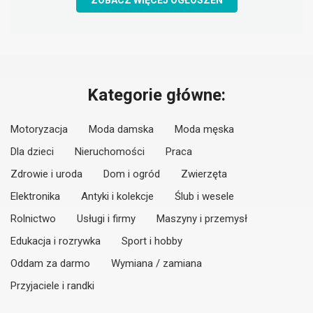
ZOBACZ WIĘCEJ OGŁOSZEŃ
Kategorie główne:
Motoryzacja
Moda damska
Moda męska
Dla dzieci
Nieruchomości
Praca
Zdrowie i uroda
Dom i ogród
Zwierzęta
Elektronika
Antyki i kolekcje
Ślub i wesele
Rolnictwo
Usługi i firmy
Maszyny i przemysł
Edukacja i rozrywka
Sport i hobby
Oddam za darmo
Wymiana / zamiana
Przyjaciele i randki