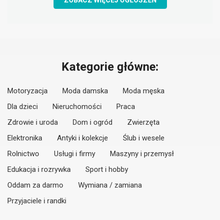
ZOBACZ WIĘCEJ OGŁOSZEŃ
Kategorie główne:
Motoryzacja
Moda damska
Moda męska
Dla dzieci
Nieruchomości
Praca
Zdrowie i uroda
Dom i ogród
Zwierzęta
Elektronika
Antyki i kolekcje
Ślub i wesele
Rolnictwo
Usługi i firmy
Maszyny i przemysł
Edukacja i rozrywka
Sport i hobby
Oddam za darmo
Wymiana / zamiana
Przyjaciele i randki