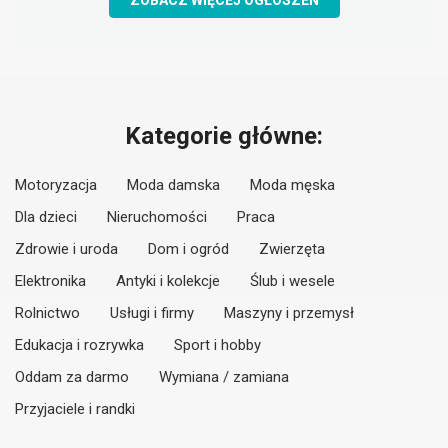
ZOBACZ WIĘCEJ OGŁOSZEŃ
Kategorie główne:
Motoryzacja
Moda damska
Moda męska
Dla dzieci
Nieruchomości
Praca
Zdrowie i uroda
Dom i ogród
Zwierzęta
Elektronika
Antyki i kolekcje
Ślub i wesele
Rolnictwo
Usługi i firmy
Maszyny i przemysł
Edukacja i rozrywka
Sport i hobby
Oddam za darmo
Wymiana / zamiana
Przyjaciele i randki