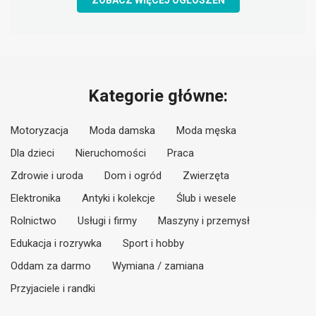
ZOBACZ WIĘCEJ OGŁOSZEŃ
Kategorie główne:
Motoryzacja
Moda damska
Moda męska
Dla dzieci
Nieruchomości
Praca
Zdrowie i uroda
Dom i ogród
Zwierzęta
Elektronika
Antyki i kolekcje
Ślub i wesele
Rolnictwo
Usługi i firmy
Maszyny i przemysł
Edukacja i rozrywka
Sport i hobby
Oddam za darmo
Wymiana / zamiana
Przyjaciele i randki