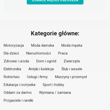
ZOBACZ WIĘCEJ OGŁOSZEŃ
Kategorie główne:
Motoryzacja
Moda damska
Moda męska
Dla dzieci
Nieruchomości
Praca
Zdrowie i uroda
Dom i ogród
Zwierzęta
Elektronika
Antyki i kolekcje
Ślub i wesele
Rolnictwo
Usługi i firmy
Maszyny i przemysł
Edukacja i rozrywka
Sport i hobby
Oddam za darmo
Wymiana / zamiana
Przyjaciele i randki