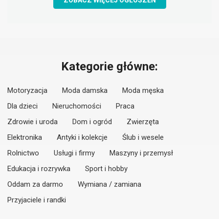
ZOBACZ WIĘCEJ OGŁOSZEŃ
Kategorie główne:
Motoryzacja
Moda damska
Moda męska
Dla dzieci
Nieruchomości
Praca
Zdrowie i uroda
Dom i ogród
Zwierzęta
Elektronika
Antyki i kolekcje
Ślub i wesele
Rolnictwo
Usługi i firmy
Maszyny i przemysł
Edukacja i rozrywka
Sport i hobby
Oddam za darmo
Wymiana / zamiana
Przyjaciele i randki