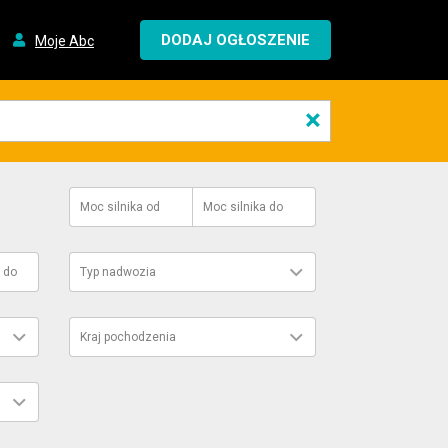
DODAJ OGŁOSZENIE
Moje Abc
×
Moc silnika
od
Moc silnika
do
do
Typ nadwozia
Kraj pochodzenia