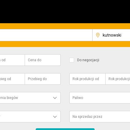
a
od
Cena
do
Do negocjacji
bieg
od
Przebieg
do
Rok produkcji
od
Rok produkcji
ynia biegów
Paliwo
r
Na sprzedaż przez