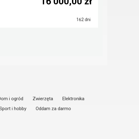
16 000,00 zł
162 dni
Dom i ogród
Zwierzęta
Elektronika
Sport i hobby
Oddam za darmo