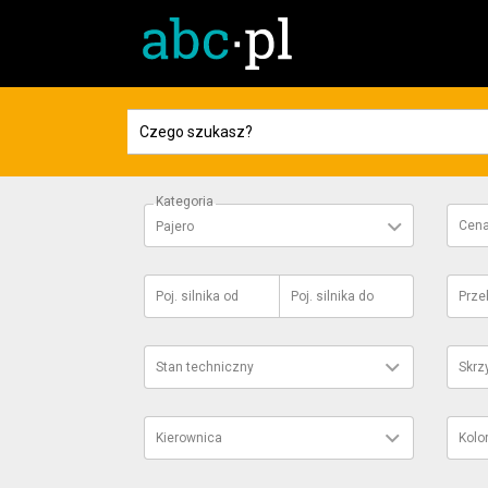
Kategoria
Cen
Pajero
Poj. silnika
od
Poj. silnika
do
Prze
Stan techniczny
Skrz
Kierownica
Kolo