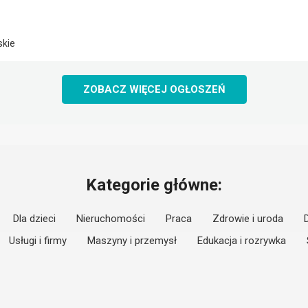
skie
ZOBACZ WIĘCEJ OGŁOSZEŃ
Kategorie główne:
Dla dzieci
Nieruchomości
Praca
Zdrowie i uroda
Usługi i firmy
Maszyny i przemysł
Edukacja i rozrywka