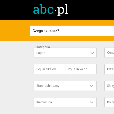
Kategoria
Cen
Pajero
Poj. silnika
od
Poj. silnika
do
Prze
Stan techniczny
Skrz
Kierownica
Kolo