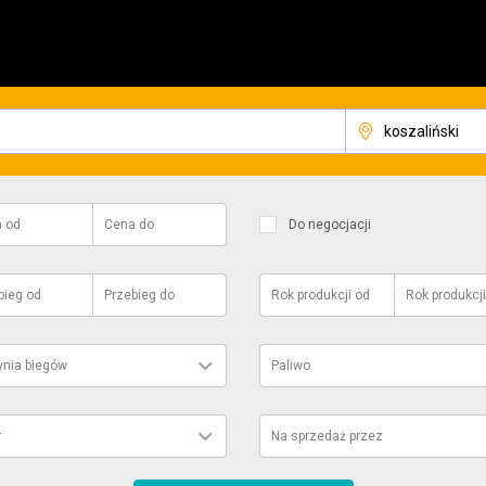
a
od
Cena
do
Do negocjacji
bieg
od
Przebieg
do
Rok produkcji
od
Rok produkcji
ynia biegów
Paliwo
r
Na sprzedaż przez