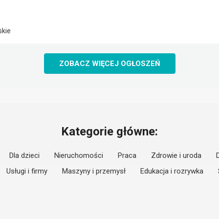
skie
ZOBACZ WIĘCEJ OGŁOSZEŃ
Kategorie główne:
Dla dzieci
Nieruchomości
Praca
Zdrowie i uroda
Usługi i firmy
Maszyny i przemysł
Edukacja i rozrywka