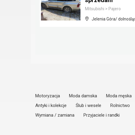
sprzedam
Mitsubishi
>
Pajero
Jelenia Góra/ dolnoślą
Motoryzacja
Moda damska
Moda męska
Antyki i kolekcje
Ślub i wesele
Rolnictwo
Wymiana / zamiana
Przyjaciele i randki