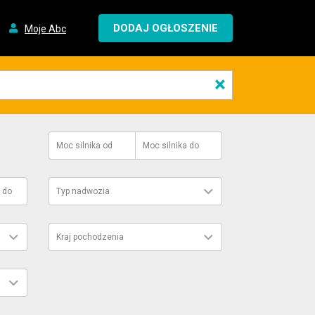
DODAJ OGŁOSZENIE
Moje Abc
×
Moc silnika
od
Moc silnika
do
do
Typ nadwozia
Kraj pochodzenia