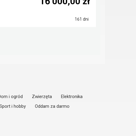
16 000,00 zł
161 dni
Dom i ogród
Zwierzęta
Elektronika
Sport i hobby
Oddam za darmo