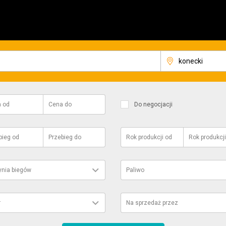
a
od
Cena
do
Do negocjacji
bieg
od
Przebieg
do
Rok produkcji
od
Rok produkcji
ynia biegów
Paliwo
r
Na sprzedaż przez