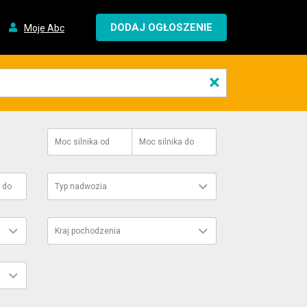
DODAJ OGŁOSZENIE
Moje Abc
×
Moc silnika
od
Moc silnika
do
do
Typ nadwozia
Kraj pochodzenia