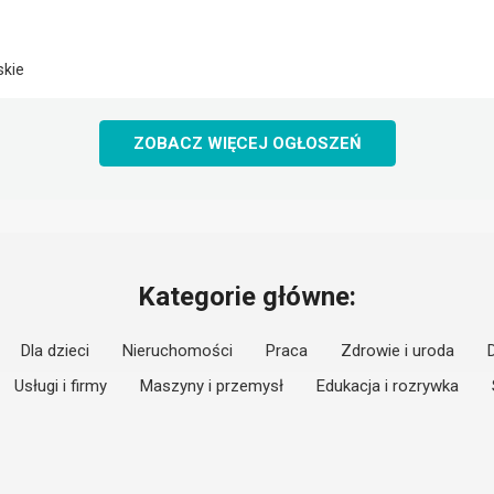
skie
ZOBACZ WIĘCEJ OGŁOSZEŃ
Kategorie główne:
Dla dzieci
Nieruchomości
Praca
Zdrowie i uroda
Usługi i firmy
Maszyny i przemysł
Edukacja i rozrywka