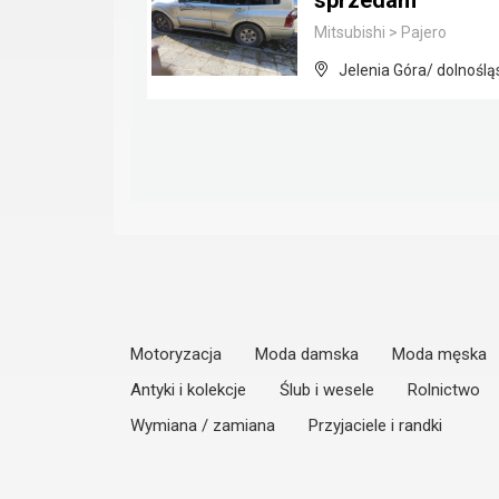
sprzedam
Mitsubishi
>
Pajero
Jelenia Góra/ dolnoślą
Motoryzacja
Moda damska
Moda męska
Antyki i kolekcje
Ślub i wesele
Rolnictwo
Wymiana / zamiana
Przyjaciele i randki