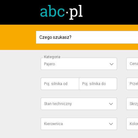
Kategoria
Cen
Pajero
Poj. silnika
od
Poj. silnika
do
Prze
Stan techniczny
Skrz
Kierownica
Kolo