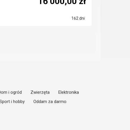
16 000,00 zł
162 dni
Dom i ogród
Zwierzęta
Elektronika
Sport i hobby
Oddam za darmo