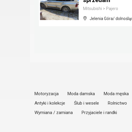
sprzedam
Mitsubishi
>
Pajero
Jelenia Góra/ dolnoślą
Motoryzacja
Moda damska
Moda męska
Antyki i kolekcje
Ślub i wesele
Rolnictwo
Wymiana / zamiana
Przyjaciele i randki