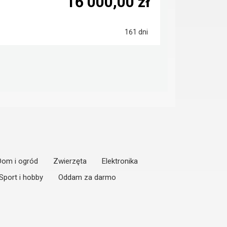
16 000,00 zł
161 dni
Dom i ogród
Zwierzęta
Elektronika
Sport i hobby
Oddam za darmo