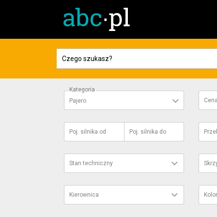
Kategoria
Cen
Pajero
Poj. silnika
od
Poj. silnika
do
Prze
Stan techniczny
Skrz
Kierownica
Kolo