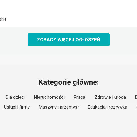
skie
ZOBACZ WIĘCEJ OGŁOSZEŃ
Kategorie główne:
Dla dzieci
Nieruchomości
Praca
Zdrowie i uroda
Usługi i firmy
Maszyny i przemysł
Edukacja i rozrywka