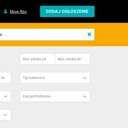
DODAJ OGŁOSZENIE
Moje Abc
×
Moc silnika
od
Moc silnika
do
do
Typ nadwozia
Kraj pochodzenia