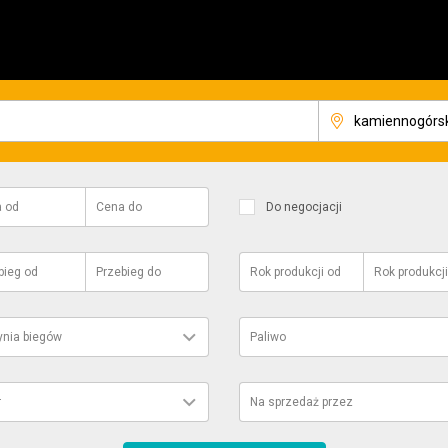
a
od
Cena
do
Do negocjacji
bieg
od
Przebieg
do
Rok produkcji
od
Rok produkcji
ynia biegów
Paliwo
r
Na sprzedaż przez