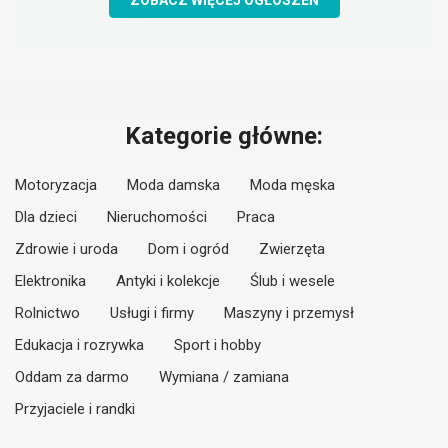
ZOBACZ WIĘCEJ OGŁOSZEŃ
Kategorie główne:
Motoryzacja
Moda damska
Moda męska
Dla dzieci
Nieruchomości
Praca
Zdrowie i uroda
Dom i ogród
Zwierzęta
Elektronika
Antyki i kolekcje
Ślub i wesele
Rolnictwo
Usługi i firmy
Maszyny i przemysł
Edukacja i rozrywka
Sport i hobby
Oddam za darmo
Wymiana / zamiana
Przyjaciele i randki