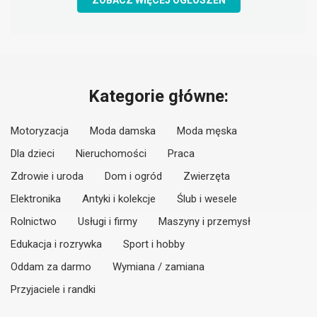
ZOBACZ WIĘCEJ OGŁOSZEŃ
Kategorie główne:
Motoryzacja
Moda damska
Moda męska
Dla dzieci
Nieruchomości
Praca
Zdrowie i uroda
Dom i ogród
Zwierzęta
Elektronika
Antyki i kolekcje
Ślub i wesele
Rolnictwo
Usługi i firmy
Maszyny i przemysł
Edukacja i rozrywka
Sport i hobby
Oddam za darmo
Wymiana / zamiana
Przyjaciele i randki