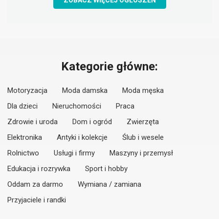
ZOBACZ WIĘCEJ OGŁOSZEŃ
Kategorie główne:
Motoryzacja
Moda damska
Moda męska
Dla dzieci
Nieruchomości
Praca
Zdrowie i uroda
Dom i ogród
Zwierzęta
Elektronika
Antyki i kolekcje
Ślub i wesele
Rolnictwo
Usługi i firmy
Maszyny i przemysł
Edukacja i rozrywka
Sport i hobby
Oddam za darmo
Wymiana / zamiana
Przyjaciele i randki