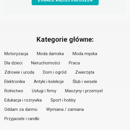
ZOBACZ WIĘCEJ OGŁOSZEŃ
Kategorie główne:
Motoryzacja
Moda damska
Moda męska
Dla dzieci
Nieruchomości
Praca
Zdrowie i uroda
Dom i ogród
Zwierzęta
Elektronika
Antyki i kolekcje
Ślub i wesele
Rolnictwo
Usługi i firmy
Maszyny i przemysł
Edukacja i rozrywka
Sport i hobby
Oddam za darmo
Wymiana / zamiana
Przyjaciele i randki