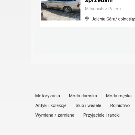
sprzedam
Mitsubishi
>
Pajero
Jelenia Góra/ dolnoślą
Motoryzacja
Moda damska
Moda męska
Antyki i kolekcje
Ślub i wesele
Rolnictwo
Wymiana / zamiana
Przyjaciele i randki