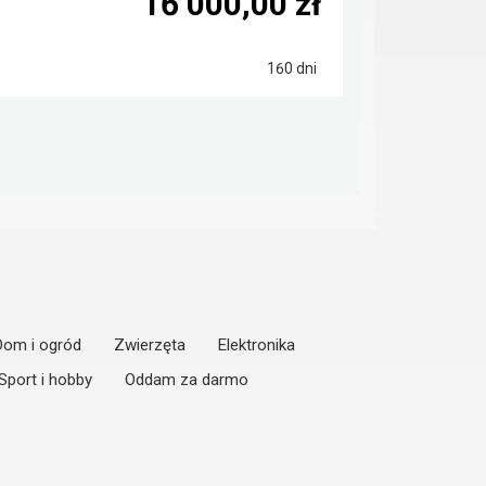
16 000,00 zł
160 dni
Dom i ogród
Zwierzęta
Elektronika
Sport i hobby
Oddam za darmo