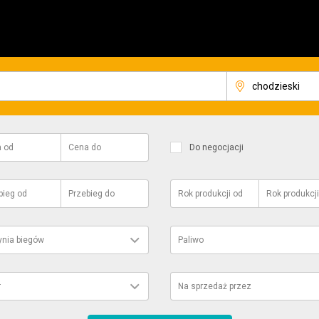
a
od
Cena
do
Do negocjacji
bieg
od
Przebieg
do
Rok produkcji
od
Rok produkcji
ynia biegów
Paliwo
r
Na sprzedaż przez