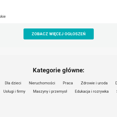
skie
ZOBACZ WIĘCEJ OGŁOSZEŃ
Kategorie główne:
Dla dzieci
Nieruchomości
Praca
Zdrowie i uroda
Usługi i firmy
Maszyny i przemysł
Edukacja i rozrywka