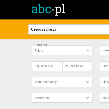
Kategoria
Cen
Pajero
Poj. silnika
od
Poj. silnika
do
Prze
Stan techniczny
Skrz
Kierownica
Kolo