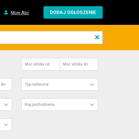
DODAJ OGŁOSZENIE
Moje Abc
×
Moc silnika
od
Moc silnika
do
do
Typ nadwozia
Kraj pochodzenia