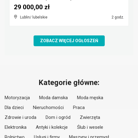
29 000,00 zł
Lublin/ lubelskie
2 godz.
ZOBACZ WIĘCEJ OGŁOSZEŃ
Kategorie główne:
Motoryzacja
Moda damska
Moda męska
Dla dzieci
Nieruchomości
Praca
Zdrowie i uroda
Dom i ogród
Zwierzęta
Elektronika
Antyki i kolekcje
Ślub i wesele
Rolnictwo
Usługi i firmy
Maszyny i przemysł