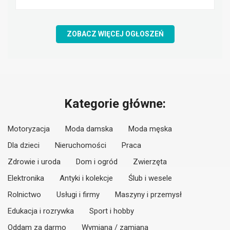
ZOBACZ WIĘCEJ OGŁOSZEŃ
Kategorie główne:
Motoryzacja
Moda damska
Moda męska
Dla dzieci
Nieruchomości
Praca
Zdrowie i uroda
Dom i ogród
Zwierzęta
Elektronika
Antyki i kolekcje
Ślub i wesele
Rolnictwo
Usługi i firmy
Maszyny i przemysł
Edukacja i rozrywka
Sport i hobby
Oddam za darmo
Wymiana / zamiana