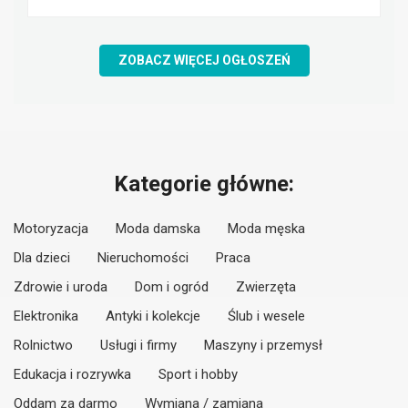
ZOBACZ WIĘCEJ OGŁOSZEŃ
Kategorie główne:
Motoryzacja
Moda damska
Moda męska
Dla dzieci
Nieruchomości
Praca
Zdrowie i uroda
Dom i ogród
Zwierzęta
Elektronika
Antyki i kolekcje
Ślub i wesele
Rolnictwo
Usługi i firmy
Maszyny i przemysł
Edukacja i rozrywka
Sport i hobby
Oddam za darmo
Wymiana / zamiana