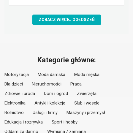
ZOBACZ WIĘCEJ OGŁOSZEŃ
Kategorie główne:
Motoryzacja
Moda damska
Moda męska
Dla dzieci
Nieruchomości
Praca
Zdrowie i uroda
Dom i ogród
Zwierzęta
Elektronika
Antyki i kolekcje
Ślub i wesele
Rolnictwo
Usługi i firmy
Maszyny i przemysł
Edukacja i rozrywka
Sport i hobby
Oddam za darmo
Wymiana / zamiana