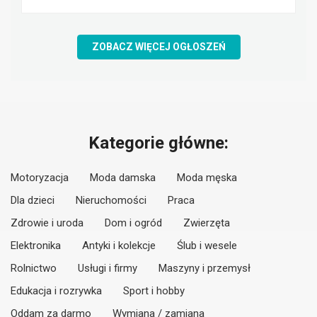
ZOBACZ WIĘCEJ OGŁOSZEŃ
Kategorie główne:
Motoryzacja
Moda damska
Moda męska
Dla dzieci
Nieruchomości
Praca
Zdrowie i uroda
Dom i ogród
Zwierzęta
Elektronika
Antyki i kolekcje
Ślub i wesele
Rolnictwo
Usługi i firmy
Maszyny i przemysł
Edukacja i rozrywka
Sport i hobby
Oddam za darmo
Wymiana / zamiana