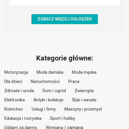
ZOBACZ WIĘCEJ OGŁOSZEŃ
Kategorie główne:
Motoryzacja
Moda damska
Moda męska
Dla dzieci
Nieruchomości
Praca
Zdrowie i uroda
Dom i ogród
Zwierzęta
Elektronika
Antyki i kolekcje
Ślub i wesele
Rolnictwo
Usługi i firmy
Maszyny i przemysł
Edukacja i rozrywka
Sport i hobby
Oddam za darmo
Wymiana / zamiana