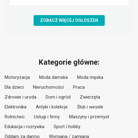
ZOBACZ WIĘCEJ OGŁOSZEŃ
Kategorie główne:
Motoryzacja
Moda damska
Moda męska
Dla dzieci
Nieruchomości
Praca
Zdrowie i uroda
Dom i ogród
Zwierzęta
Elektronika
Antyki i kolekcje
Ślub i wesele
Rolnictwo
Usługi i firmy
Maszyny i przemysł
Edukacja i rozrywka
Sport i hobby
Oddam za darmo
Wymiana / zamiana