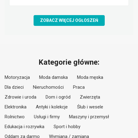
ZOBACZ WIĘCEJ OGŁOSZEŃ
Kategorie główne:
Motoryzacja
Moda damska
Moda męska
Dla dzieci
Nieruchomości
Praca
Zdrowie i uroda
Dom i ogród
Zwierzęta
Elektronika
Antyki i kolekcje
Ślub i wesele
Rolnictwo
Usługi i firmy
Maszyny i przemysł
Edukacja i rozrywka
Sport i hobby
Oddam za darmo
Wymiana / zamiana