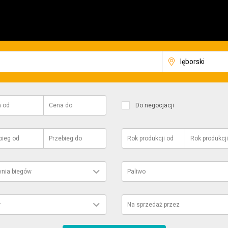
a
od
Cena
do
Do negocjacji
bieg
od
Przebieg
do
Rok produkcji
od
Rok produkcji
ynia biegów
Paliwo
r
Na sprzedaż przez