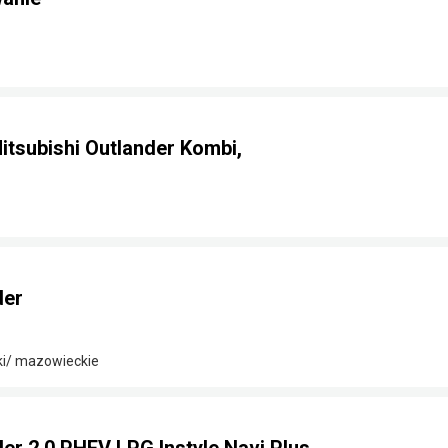
tsubishi Outlander Kombi,
der
ki/ mazowieckie