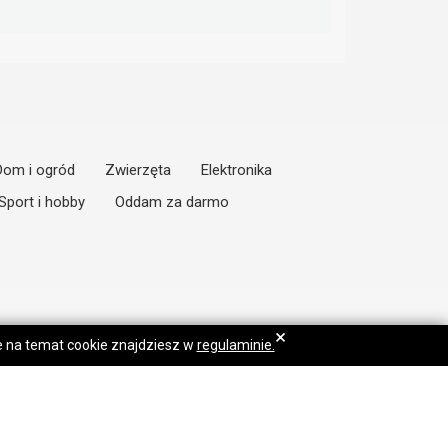
Dom i ogród
Zwierzęta
Elektronika
Sport i hobby
Oddam za darmo
×
je na temat cookie znajdziesz w
regulaminie.