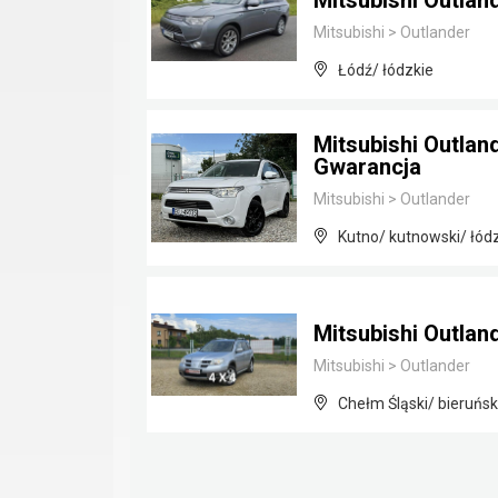
Mitsubishi Outlan
Mitsubishi
>
Outlander
Łódź/ łódzkie
Mitsubishi Outlan
Gwarancja
Mitsubishi
>
Outlander
Kutno/ kutnowski/ łód
Mitsubishi Outlan
Mitsubishi
>
Outlander
Chełm Śląski/ bieruńsk