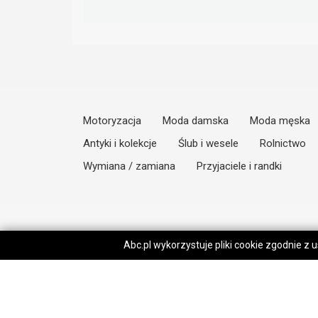
Motoryzacja
Moda damska
Moda męska
Antyki i kolekcje
Ślub i wesele
Rolnictwo
Wymiana / zamiana
Przyjaciele i randki
Abc.pl wykorzystuje pliki cookie zgodnie z