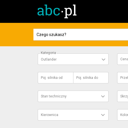
Kategoria
Cen
Outlander
Poj. silnika
od
Poj. silnika
do
Prze
Stan techniczny
Skrz
Kierownica
Kolo