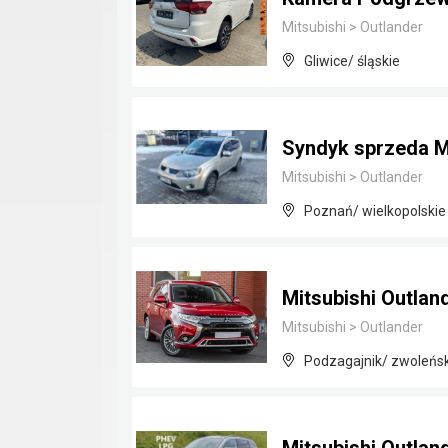
Mitsubishi
>
Outlander
Gliwice/ śląskie
Syndyk sprzeda Mi
Mitsubishi
>
Outlander
Poznań/ wielkopolskie
Mitsubishi Outlan
Mitsubishi
>
Outlander
Podzagajnik/ zwoleńs