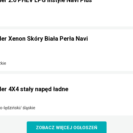
der 2.0 PHEV LPG Instyle Navi Plus
der Xenon Skóry Biała Perła Navi
zkie
der 4X4 stały napęd ładne
o-lędziński/ śląskie
ZOBACZ WIĘCEJ OGŁOSZEŃ