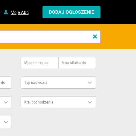
DODAJ OGŁOSZENIE
Moje Abc
×
Moc silnika
od
Moc silnika
do
do
Typ nadwozia
Kraj pochodzenia