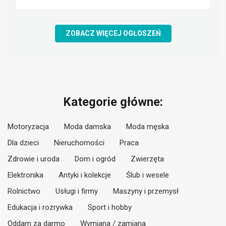
ZOBACZ WIĘCEJ OGŁOSZEŃ
Kategorie główne:
Motoryzacja
Moda damska
Moda męska
Dla dzieci
Nieruchomości
Praca
Zdrowie i uroda
Dom i ogród
Zwierzęta
Elektronika
Antyki i kolekcje
Ślub i wesele
Rolnictwo
Usługi i firmy
Maszyny i przemysł
Edukacja i rozrywka
Sport i hobby
Oddam za darmo
Wymiana / zamiana