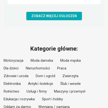
ZOBACZ WIĘCEJ OGŁOSZEŃ
Kategorie główne:
Motoryzacja
Moda damska
Moda męska
Dla dzieci
Nieruchomości
Praca
Zdrowie i uroda
Dom i ogród
Zwierzęta
Elektronika
Antyki i kolekcje
Ślub i wesele
Rolnictwo
Usługi i firmy
Maszyny i przemysł
Edukacja i rozrywka
Sport i hobby
Oddam za darmo
Wymiana / zamiana