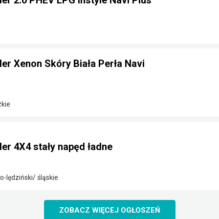
der 2.0 PHEV LPG Instyle Navi Plus
der Xenon Skóry Biała Perła Navi
zkie
der 4X4 stały napęd ładne
o-lędziński/ śląskie
ZOBACZ WIĘCEJ OGŁOSZEŃ