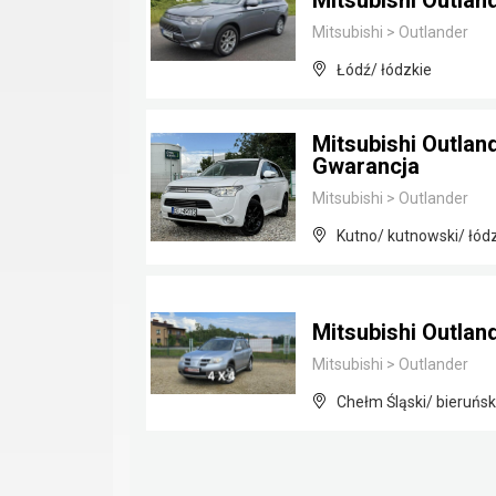
Mitsubishi Outlan
Mitsubishi
>
Outlander
Łódź/ łódzkie
Mitsubishi Outlan
Gwarancja
Mitsubishi
>
Outlander
Kutno/ kutnowski/ łód
Mitsubishi Outlan
Mitsubishi
>
Outlander
Chełm Śląski/ bieruńsk