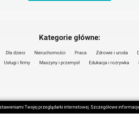
Kategorie główne:
Dla dzieci
Nieruchomości
Praca
Zdrowie i uroda
Usługi i firmy
Maszyny i przemysł
Edukacja i rozrywka
 ustawieniami Twojej przeglądarki internetowej. Szczegółowe informac