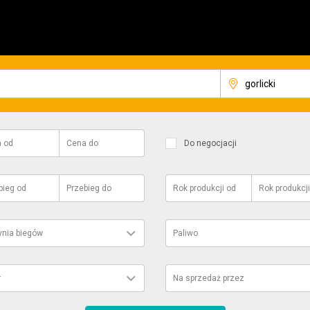
a
od
Cena
do
Do negocjacji
bieg
od
Przebieg
do
Rok produkcji
od
Rok produkcji
ynia biegów
Paliwo
r
Na sprzedaż przez