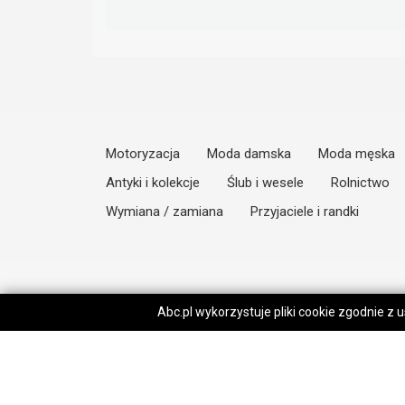
Motoryzacja
Moda damska
Moda męska
Antyki i kolekcje
Ślub i wesele
Rolnictwo
Wymiana / zamiana
Przyjaciele i randki
Abc.pl wykorzystuje pliki cookie zgodnie z