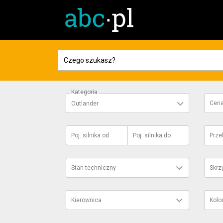
Kategoria
Cen
Outlander
Poj. silnika
od
Poj. silnika
do
Prze
Stan techniczny
Skrz
Kierownica
Kolo