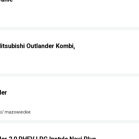
tsubishi Outlander Kombi,
der
ki/ mazowieckie