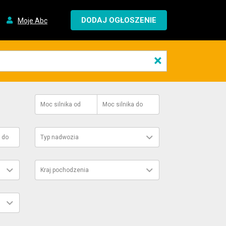
DODAJ OGŁOSZENIE
Moje Abc
×
Moc silnika
od
Moc silnika
do
do
Typ nadwozia
Kraj pochodzenia