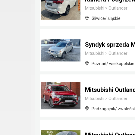
Mitsubishi
>
Outlander
Gliwice/ śląskie
Syndyk sprzeda Mi
Mitsubishi
>
Outlander
Poznań/ wielkopolskie
Mitsubishi Outlan
Mitsubishi
>
Outlander
Podzagajnik/ zwoleńs