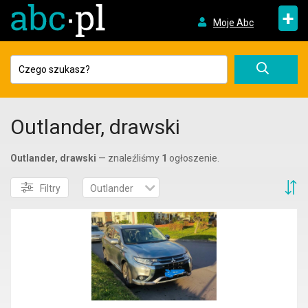
+
Moje Abc
Outlander, drawski
Outlander, drawski
— znaleźliśmy
1
ogłoszenie.
S
Filtry
Outlander