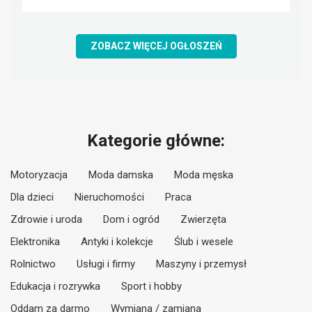
ZOBACZ WIĘCEJ OGŁOSZEŃ
Kategorie główne:
Motoryzacja
Moda damska
Moda męska
Dla dzieci
Nieruchomości
Praca
Zdrowie i uroda
Dom i ogród
Zwierzęta
Elektronika
Antyki i kolekcje
Ślub i wesele
Rolnictwo
Usługi i firmy
Maszyny i przemysł
Edukacja i rozrywka
Sport i hobby
Oddam za darmo
Wymiana / zamiana