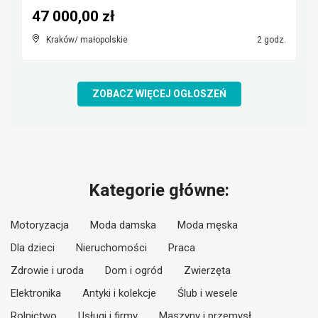
47 000,00 zł
Kraków/ małopolskie
2 godz.
ZOBACZ WIĘCEJ OGŁOSZEŃ
Kategorie główne:
Motoryzacja
Moda damska
Moda męska
Dla dzieci
Nieruchomości
Praca
Zdrowie i uroda
Dom i ogród
Zwierzęta
Elektronika
Antyki i kolekcje
Ślub i wesele
Rolnictwo
Usługi i firmy
Maszyny i przemysł