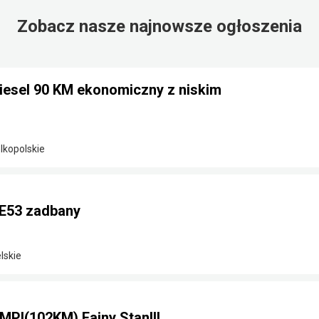
Zobacz nasze najnowsze ogłoszenia
diesel 90 KM ekonomiczny z niskim
elkopolskie
E53 zadbany
lskie
MPI(102KM) Fajny Stan!!!