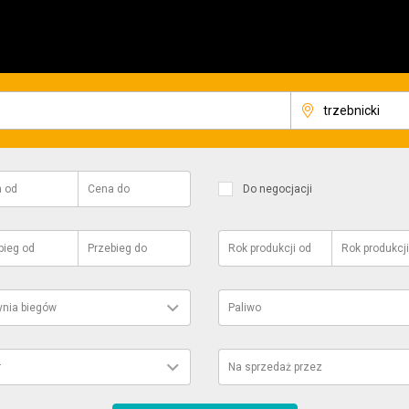
a
od
Cena
do
Do negocjacji
bieg
od
Przebieg
do
Rok produkcji
od
Rok produkcji
ynia biegów
Paliwo
r
Na sprzedaż przez