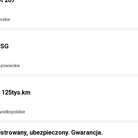
t 207
rskie
DSG
azowieckie
i 125tys.km
wielkopolskie
estrowany, ubezpieczony. Gwarancja.