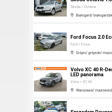
Skoda
>
Octavia
Białogard/ białogardz
Ford Focus 2.0 Ec
Ford
>
Focus
Grójec/ grójecki/ maz
Volvo XC 40 R-De
LED panorama
Volvo
>
XC 40
Warszawa/ mazowiec