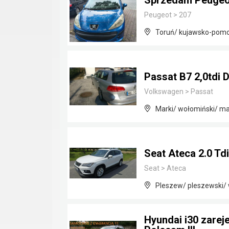
Sprzedam Peugeo
Peugeot
>
207
Toruń/ kujawsko-pomo
Passat B7 2,0tdi 
Volkswagen
>
Passat
Marki/ wołomiński/ m
Seat Ateca 2.0 Td
Seat
>
Ateca
Pleszew/ pleszewski/ 
Hyundai i30 zarej