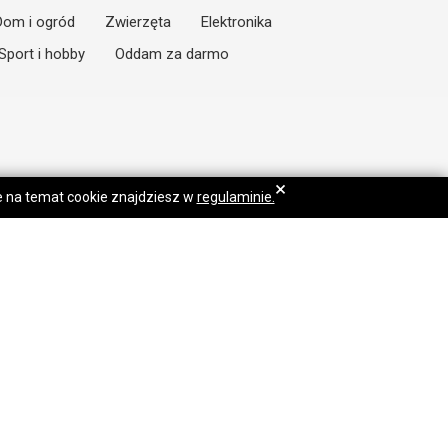
Dom i ogród
Zwierzęta
Elektronika
Sport i hobby
Oddam za darmo
×
je na temat cookie znajdziesz w
regulaminie.