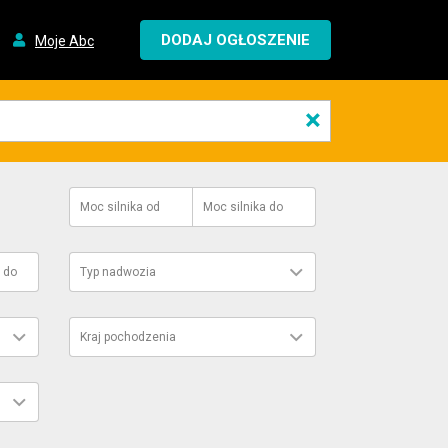
DODAJ OGŁOSZENIE
Moje Abc
×
Moc silnika
od
Moc silnika
do
do
Typ nadwozia
Kraj pochodzenia