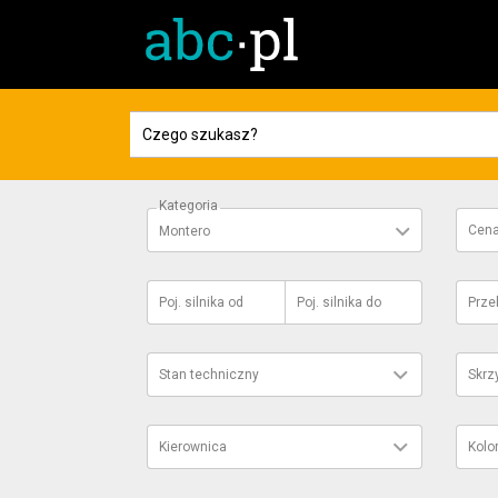
Kategoria
Cen
Montero
Poj. silnika
od
Poj. silnika
do
Prze
Stan techniczny
Skrz
Kierownica
Kolo