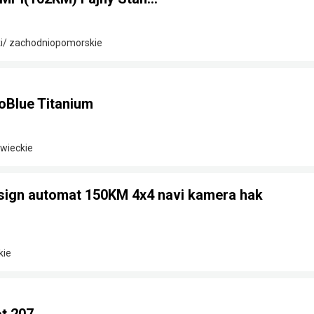
ki/ zachodniopomorskie
oBlue Titanium
owieckie
sign automat 150KM 4x4 navi kamera hak
kie