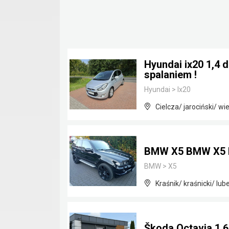
Hyundai ix20 1,4 
spalaniem !
Hyundai
>
Ix20
Cielcza/ jarociński/ wi
BMW X5 BMW X5 
BMW
>
X5
Kraśnik/ kraśnicki/ lube
Škoda Octavia 1.6