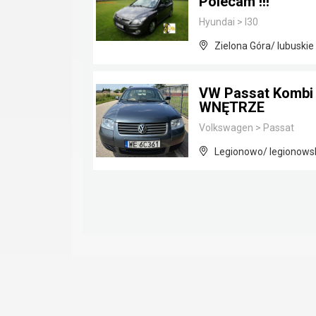
Polecam !!!
Hyundai
>
I30
Zielona Góra/ lubuskie
VW Passat Kombi 1
WNĘTRZE
Volkswagen
>
Passat
Legionowo/ legionows