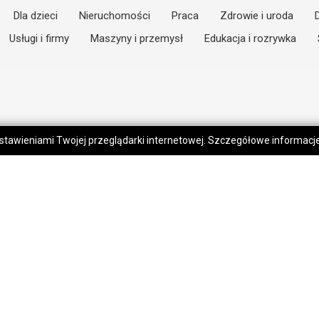
Dla dzieci
Nieruchomości
Praca
Zdrowie i uroda
Usługi i firmy
Maszyny i przemysł
Edukacja i rozrywka
 ustawieniami Twojej przeglądarki internetowej. Szczegółowe informac