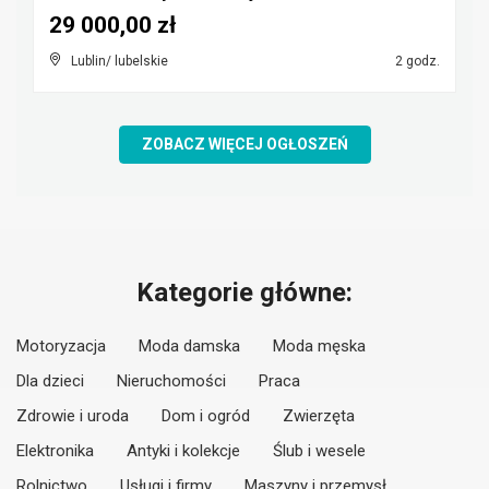
29 000,00 zł
Lublin/ lubelskie
2 godz.
ZOBACZ WIĘCEJ OGŁOSZEŃ
Kategorie główne:
Motoryzacja
Moda damska
Moda męska
Dla dzieci
Nieruchomości
Praca
Zdrowie i uroda
Dom i ogród
Zwierzęta
Elektronika
Antyki i kolekcje
Ślub i wesele
Rolnictwo
Usługi i firmy
Maszyny i przemysł