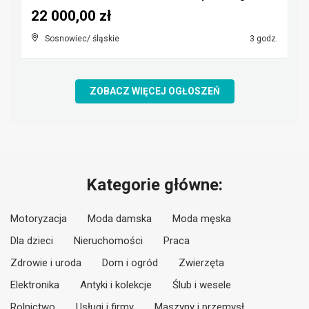
22 000,00 zł
Sosnowiec/ śląskie
3 godz.
ZOBACZ WIĘCEJ OGŁOSZEŃ
Kategorie główne:
Motoryzacja
Moda damska
Moda męska
Dla dzieci
Nieruchomości
Praca
Zdrowie i uroda
Dom i ogród
Zwierzęta
Elektronika
Antyki i kolekcje
Ślub i wesele
Rolnictwo
Usługi i firmy
Maszyny i przemysł