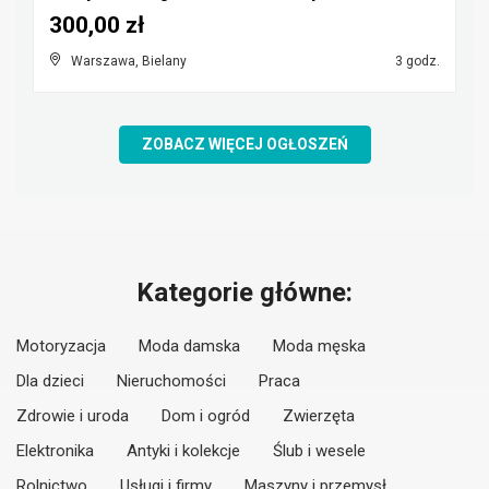
300,00 zł
Warszawa, Bielany
3 godz.
ZOBACZ WIĘCEJ OGŁOSZEŃ
Kategorie główne:
Motoryzacja
Moda damska
Moda męska
Dla dzieci
Nieruchomości
Praca
Zdrowie i uroda
Dom i ogród
Zwierzęta
Elektronika
Antyki i kolekcje
Ślub i wesele
Rolnictwo
Usługi i firmy
Maszyny i przemysł