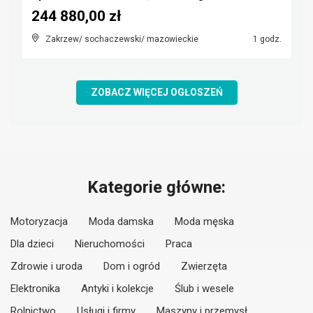
244 880,00 zł
Zakrzew/ sochaczewski/ mazowieckie
1 godz.
ZOBACZ WIĘCEJ OGŁOSZEŃ
Kategorie główne:
Motoryzacja
Moda damska
Moda męska
Dla dzieci
Nieruchomości
Praca
Zdrowie i uroda
Dom i ogród
Zwierzęta
Elektronika
Antyki i kolekcje
Ślub i wesele
Rolnictwo
Usługi i firmy
Maszyny i przemysł