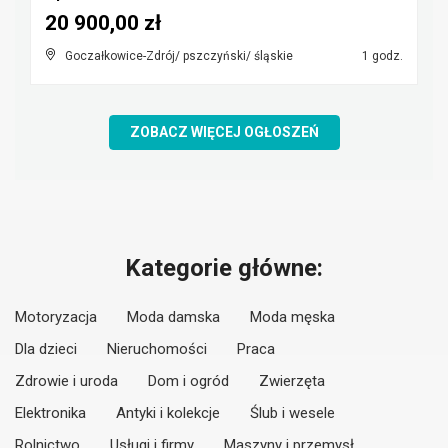
20 900,00 zł
Goczałkowice-Zdrój/ pszczyński/ śląskie
1 godz.
ZOBACZ WIĘCEJ OGŁOSZEŃ
Kategorie główne:
Motoryzacja
Moda damska
Moda męska
Dla dzieci
Nieruchomości
Praca
Zdrowie i uroda
Dom i ogród
Zwierzęta
Elektronika
Antyki i kolekcje
Ślub i wesele
Rolnictwo
Usługi i firmy
Maszyny i przemysł