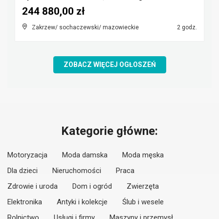
244 880,00 zł
Zakrzew/ sochaczewski/ mazowieckie
2 godz.
ZOBACZ WIĘCEJ OGŁOSZEŃ
Kategorie główne:
Motoryzacja
Moda damska
Moda męska
Dla dzieci
Nieruchomości
Praca
Zdrowie i uroda
Dom i ogród
Zwierzęta
Elektronika
Antyki i kolekcje
Ślub i wesele
Rolnictwo
Usługi i firmy
Maszyny i przemysł