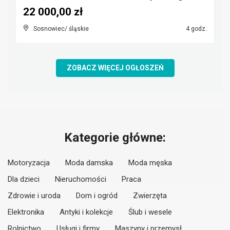
22 000,00 zł
Sosnowiec/ śląskie
4 godz.
ZOBACZ WIĘCEJ OGŁOSZEŃ
Kategorie główne:
Motoryzacja
Moda damska
Moda męska
Dla dzieci
Nieruchomości
Praca
Zdrowie i uroda
Dom i ogród
Zwierzęta
Elektronika
Antyki i kolekcje
Ślub i wesele
Rolnictwo
Usługi i firmy
Maszyny i przemysł