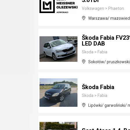
3.0TDI
Volkswagen
>
Phaeton
Warszawa/ mazowiec
Škoda Fabia FV23
LED DAB
Skoda
>
Fabia
Sokołów/ pruszkowski
Škoda Fabia
Skoda
>
Fabia
Lipówki/ garwoliński/