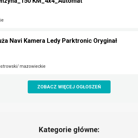
Benzyna_150 KM_4x4_Automat
ie
Duża Navi Kamera Ledy Parktronic Oryginał
strowski/ mazowieckie
ZOBACZ WIĘCEJ OGŁOSZEŃ
Kategorie główne: