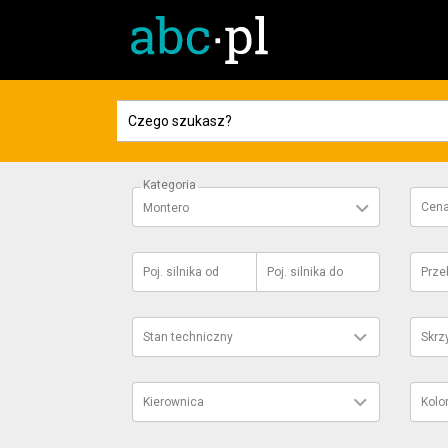
Kategoria
Cen
Montero
Poj. silnika
od
Poj. silnika
do
Prze
Stan techniczny
Skrz
Kierownica
Kolo