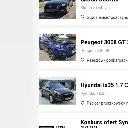
Skoda
>
Octavia
Studzienice/ pszczyńsk
Peugeot 3008 GT 
Peugeot
>
3008
Rzeszów/ podkarpack
Hyundai ix35 1.7 
Hyundai
>
Ix35
Pęcice/ pruszkowski/
Konkurs ofert Sy