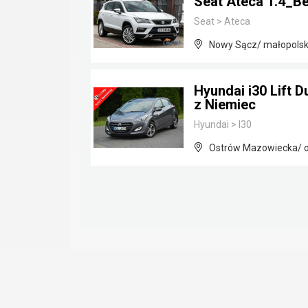
Seat Ateca 1.4_
Seat
>
Ateca
Nowy Sącz/ małopolsk
Hyundai i30 Lift 
z Niemiec
Hyundai
>
I30
Ostrów Mazowiecka/ o