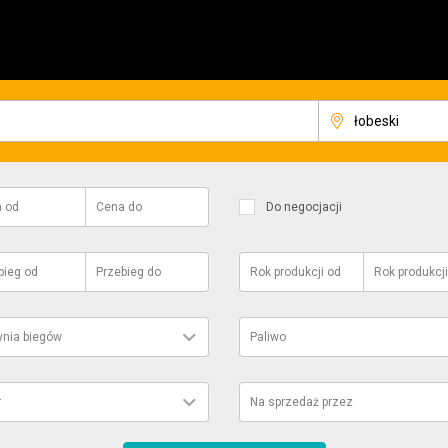
a
od
Cena
do
Do negocjacji
bieg
od
Przebieg
do
Rok produkcji
od
Rok produkcji
ynia biegów
Paliwo
r
Na sprzedaż przez