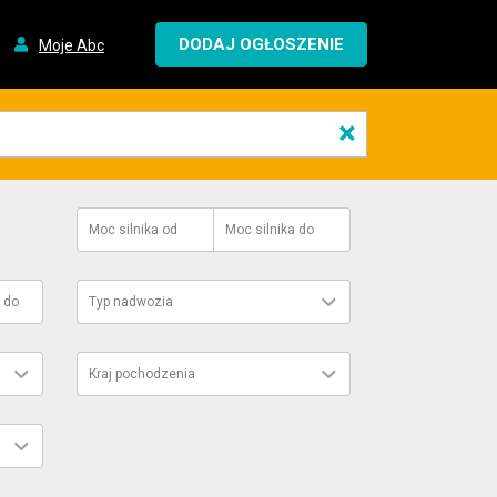
DODAJ OGŁOSZENIE
Moje Abc
×
Moc silnika
od
Moc silnika
do
do
Typ nadwozia
Kraj pochodzenia