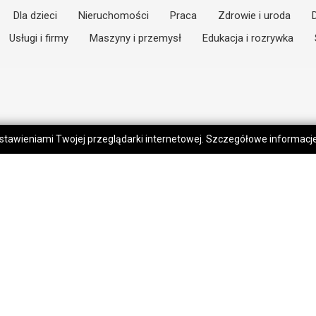
Dla dzieci
Nieruchomości
Praca
Zdrowie i uroda
Usługi i firmy
Maszyny i przemysł
Edukacja i rozrywka
 ustawieniami Twojej przeglądarki internetowej. Szczegółowe informac