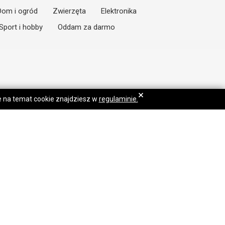
Dom i ogród
Zwierzęta
Elektronika
Sport i hobby
Oddam za darmo
×
je na temat cookie znajdziesz w
regulaminie.