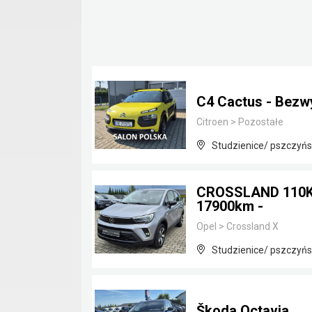
C4 Cactus - Bezw
Citroen
>
Pozostałe
Studzienice/ pszczyńsk
CROSSLAND 110KM
17900km -
Opel
>
Crossland X
Studzienice/ pszczyńsk
Škoda Octavia