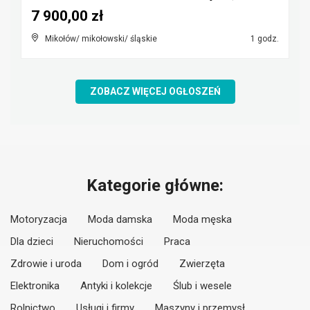
7 900,00 zł
Mikołów/ mikołowski/ śląskie
1 godz.
ZOBACZ WIĘCEJ OGŁOSZEŃ
Kategorie główne:
Motoryzacja
Moda damska
Moda męska
Dla dzieci
Nieruchomości
Praca
Zdrowie i uroda
Dom i ogród
Zwierzęta
Elektronika
Antyki i kolekcje
Ślub i wesele
Rolnictwo
Usługi i firmy
Maszyny i przemysł