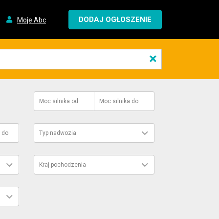
DODAJ OGŁOSZENIE
Moje Abc
×
Moc silnika
od
Moc silnika
do
do
Typ nadwozia
Kraj pochodzenia