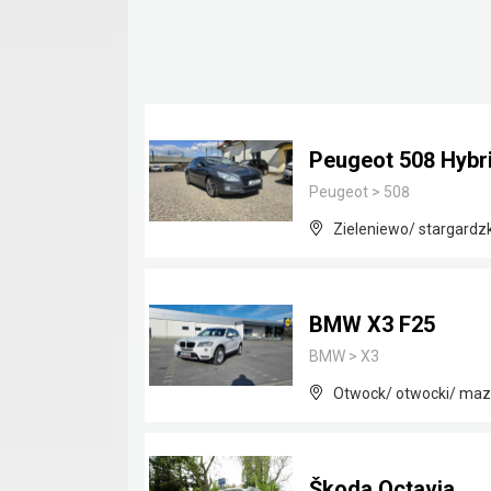
Peugeot 508 Hybr
Peugeot
>
508
Zieleniewo/ stargardz
BMW X3 F25
BMW
>
X3
Otwock/ otwocki/ maz
Škoda Octavia