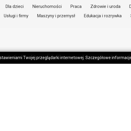
Dla dzieci
Nieruchomości
Praca
Zdrowie i uroda
Usługi i firmy
Maszyny i przemysł
Edukacja i rozrywka
 ustawieniami Twojej przeglądarki internetowej. Szczegółowe informac