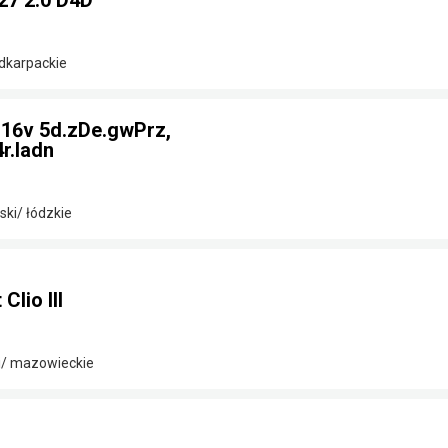
27 2.0 D4D
odkarpackie
2 16v 5d.zDe.gwPrz,
r.ladn
ki/ łódzkie
lio III
i/ mazowieckie