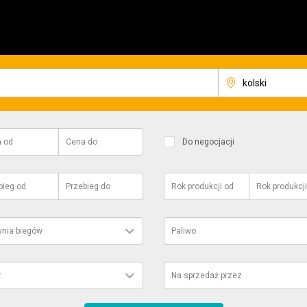
a
od
Cena
do
Do negocjacji
bieg
od
Przebieg
do
Rok produkcji
od
Rok produkcji
ynia biegów
Paliwo
r
Na sprzedaż przez