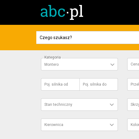
Kategoria
Cen
Montero
Poj. silnika
od
Poj. silnika
do
Prze
Stan techniczny
Skrz
Kierownica
Kolo