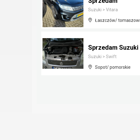
Sprzedam
Suzuki
>
Vitara
Łaszczów/ tomaszowsk
Sprzedam Suzuki 
Suzuki
>
Swift
Sopot/ pomorskie