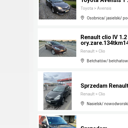
Toyota Avensis T 
Toyota
>
Avensis
Osobnica/ jasielski/ p
Renault clio IV 1.
ory.zare.134tkm14
Renault
>
Clio
Bełchatów/ bełchatows
Sprzedam Renault C
Renault
>
Clio
Nasielsk/ nowodworsk