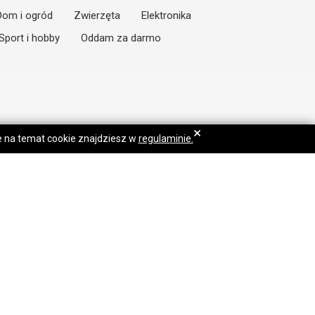
Dom i ogród
Zwierzęta
Elektronika
Sport i hobby
Oddam za darmo
×
je na temat cookie znajdziesz w
regulaminie.