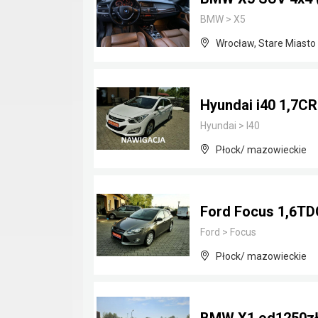
BMW
>
X5
Wrocław, Stare Miasto
Hyundai i40 1,7CR
Hyundai
>
I40
Płock/ mazowieckie
Ford Focus 1,6TDC
Ford
>
Focus
Płock/ mazowieckie