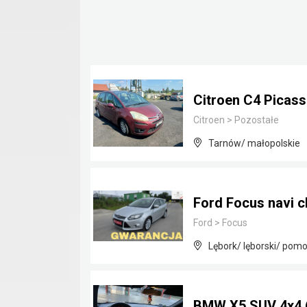
Citroen C4 Picass
Citroen
>
Pozostałe
Tarnów/ małopolskie
Ford Focus navi c
Ford
>
Focus
Lębork/ lęborski/ pomo
BMW X5 SUV 4x4 ( 