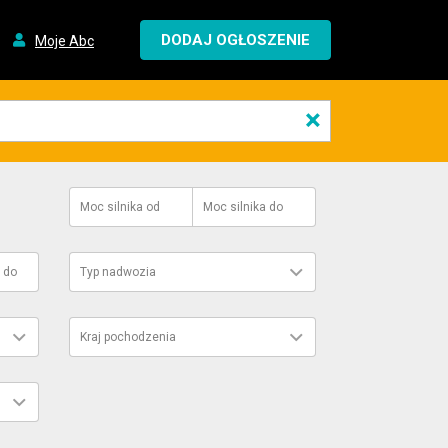
DODAJ OGŁOSZENIE
Moje Abc
×
Moc silnika
od
Moc silnika
do
do
Typ nadwozia
Kraj pochodzenia