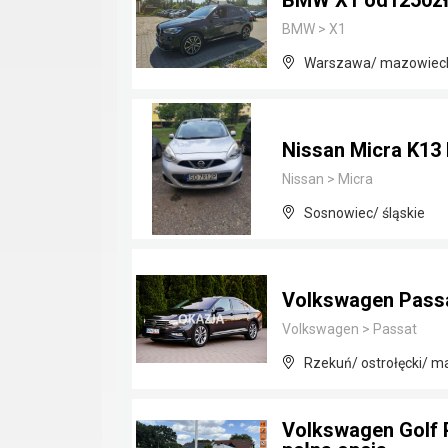
BMW X1 od1250zł
BMW
>
X1
Warszawa/ mazowiec
Nissan Micra K13 I
Nissan
>
Micra
Sosnowiec/ śląskie
Volkswagen Passa
Volkswagen
>
Passat
Rzekuń/ ostrołęcki/ m
Volkswagen Golf 