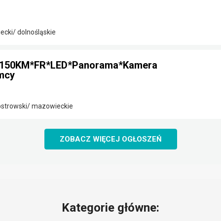
ecki/ dolnośląskie
I*150KM*FR*LED*Panorama*Kamera
mcy
strowski/ mazowieckie
ZOBACZ WIĘCEJ OGŁOSZEŃ
Kategorie główne: