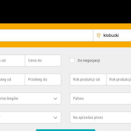
a
od
Cena
do
Do negocjacji
bieg
od
Przebieg
do
Rok produkcji
od
Rok produkcji
ynia biegów
Paliwo
r
Na sprzedaż przez