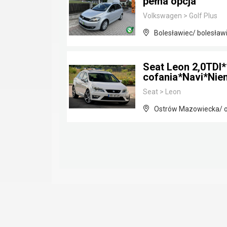
pełna opcja
Volkswagen
>
Golf Plus
Bolesławiec/ bolesławi
Seat Leon 2,0TD
cofania*Navi*Nie
Seat
>
Leon
Ostrów Mazowiecka/ o