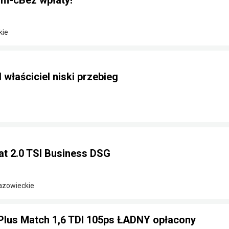
m-cBez wpłaty!
kie
 właściciel niski przebieg
t 2.0 TSI Business DSG
azowieckie
Plus Match 1,6 TDI 105ps ŁADNY opłacony