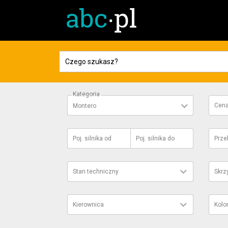
Kategoria
Cen
Montero
Poj. silnika
od
Poj. silnika
do
Prze
Stan techniczny
Skrz
Kierownica
Kolo