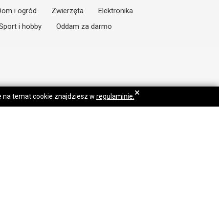
Dom i ogród
Zwierzęta
Elektronika
Sport i hobby
Oddam za darmo
×
je na temat cookie znajdziesz w
regulaminie.