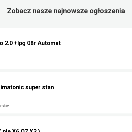
Zobacz nasze najnowsze ogłoszenia
o 2.0 +lpg 08r Automat
limatonic super stan
rskie
nie X6 Q7 X3 )