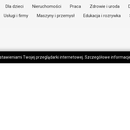
Dla dzieci
Nieruchomości
Praca
Zdrowie i uroda
Usługi i firmy
Maszyny i przemysł
Edukacja i rozrywka
 ustawieniami Twojej przeglądarki internetowej. Szczegółowe informac