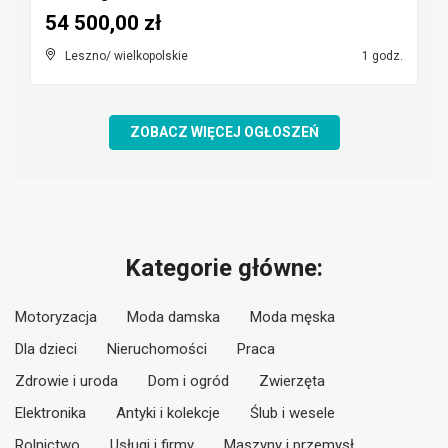
54 500,00 zł
Leszno/ wielkopolskie
1 godz.
ZOBACZ WIĘCEJ OGŁOSZEŃ
Kategorie główne:
Motoryzacja
Moda damska
Moda męska
Dla dzieci
Nieruchomości
Praca
Zdrowie i uroda
Dom i ogród
Zwierzęta
Elektronika
Antyki i kolekcje
Ślub i wesele
Rolnictwo
Usługi i firmy
Maszyny i przemysł