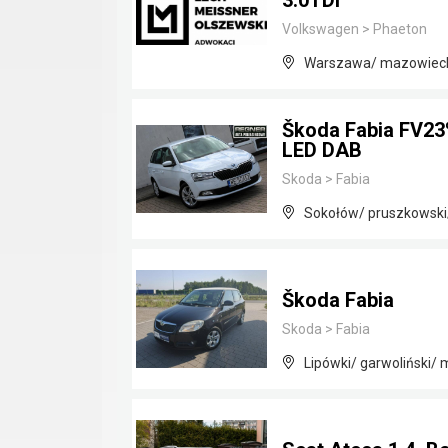
3.0TDI
Volkswagen
>
Phaeton
Warszawa/ mazowiec
Škoda Fabia FV23
LED DAB
Skoda
>
Fabia
Sokołów/ pruszkowski
Škoda Fabia
Skoda
>
Fabia
Lipówki/ garwoliński/