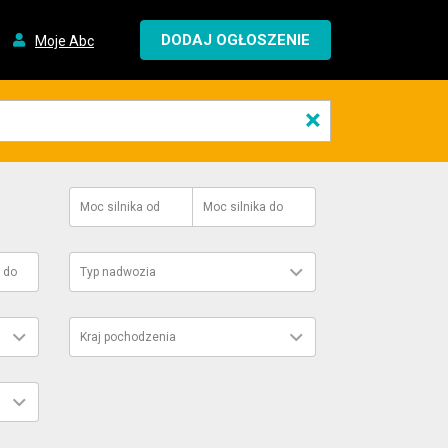
DODAJ OGŁOSZENIE
Moje Abc
×
Moc silnika
od
Moc silnika
do
do
Typ nadwozia
Kraj pochodzenia