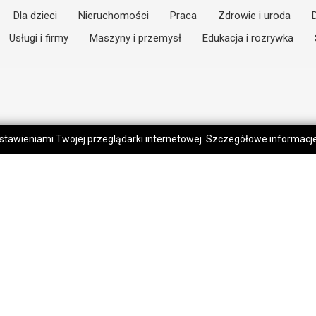
Dla dzieci
Nieruchomości
Praca
Zdrowie i uroda
Usługi i firmy
Maszyny i przemysł
Edukacja i rozrywka
 ustawieniami Twojej przeglądarki internetowej. Szczegółowe informac