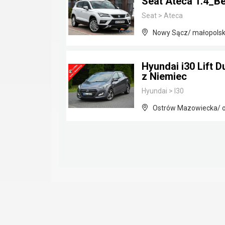
Seat Ateca 1.4_
Seat
>
Ateca
Nowy Sącz/ małopolsk
Hyundai i30 Lift 
z Niemiec
Hyundai
>
I30
Ostrów Mazowiecka/ o