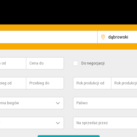
a
od
Cena
do
Do negocjacji
bieg
od
Przebieg
do
Rok produkcji
od
Rok produkcji
ynia biegów
Paliwo
r
Na sprzedaż przez