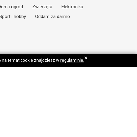
Dom i ogród
Zwierzęta
Elektronika
Sport i hobby
Oddam za darmo
×
je na temat cookie znajdziesz w
regulaminie.