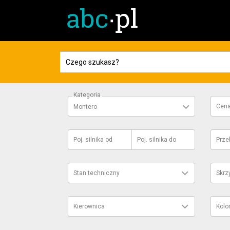
Kategoria
Cen
Montero
Poj. silnika
od
Poj. silnika
do
Prze
Stan techniczny
Skrz
Kierownica
Kolo