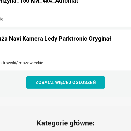
Benzyna_150 KM_4x4_Automat
ie
Duża Navi Kamera Ledy Parktronic Oryginał
strowski/ mazowieckie
ZOBACZ WIĘCEJ OGŁOSZEŃ
Kategorie główne: