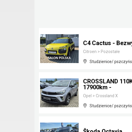
C4 Cactus - Bezw
Citroen
>
Pozostałe
Studzienice/ pszczyńsk
CROSSLAND 110KM
17900km -
Opel
>
Crossland X
Studzienice/ pszczyńsk
Škoda Octavia