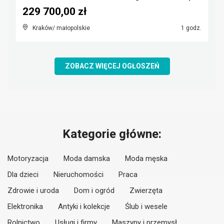
229 700,00 zł
Kraków/ małopolskie
1 godz.
ZOBACZ WIĘCEJ OGŁOSZEŃ
Kategorie główne:
Motoryzacja
Moda damska
Moda męska
Dla dzieci
Nieruchomości
Praca
Zdrowie i uroda
Dom i ogród
Zwierzęta
Elektronika
Antyki i kolekcje
Ślub i wesele
Rolnictwo
Usługi i firmy
Maszyny i przemysł